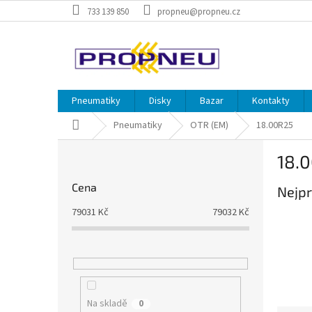
Přejít
733 139 850
propneu@propneu.cz
na
obsah
Pneumatiky
Disky
Bazar
Kontakty
Domů
Pneumatiky
OTR (EM)
18.00R25
P
18.
o
s
Cena
Nejpr
t
r
79031
Kč
79032
Kč
a
n
n
í
p
a
Na skladě
0