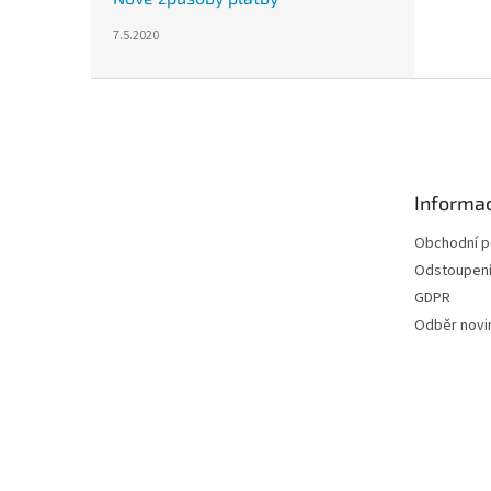
7.5.2020
Z
á
p
a
t
Informac
í
Obchodní 
Odstoupení
GDPR
Odběr novi