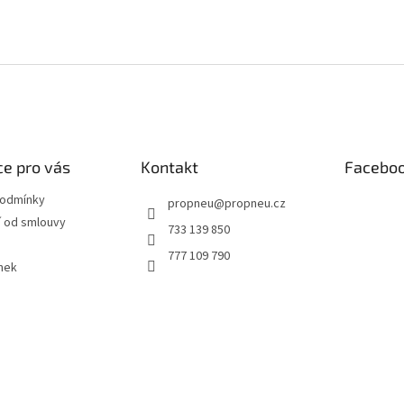
e pro vás
Kontakt
Facebo
podmínky
propneu
@
propneu.cz
 od smlouvy
733 139 850
777 109 790
nek