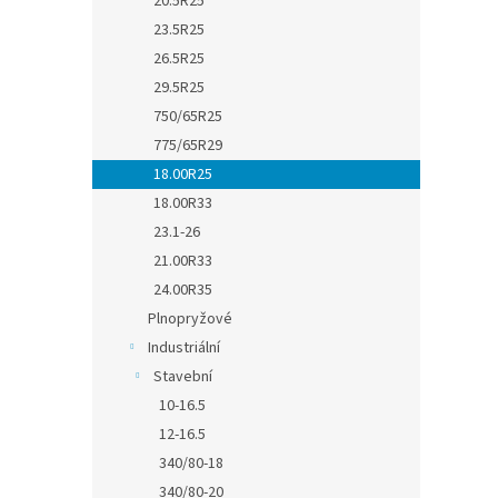
20.5R25
23.5R25
26.5R25
29.5R25
750/65R25
775/65R29
18.00R25
18.00R33
23.1-26
21.00R33
24.00R35
Plnopryžové
Industriální
Stavební
10-16.5
12-16.5
340/80-18
340/80-20