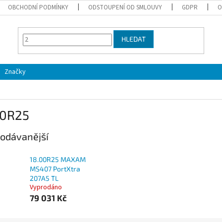
OBCHODNÍ PODMÍNKY
ODSTOUPENÍ OD SMLOUVY
GDPR
O
HLEDAT
Značky
00R25
odávanější
18.00R25 MAXAM
MS407 PortXtra
207A5 TL
Vyprodáno
79 031 Kč