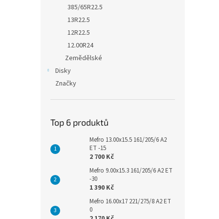
385/65R22.5
13R22.5
12R22.5
12.00R24
Zemědělské
Disky
Značky
Top 6 produktů
Mefro 13.00x15.5 161/205/6 A2
ET -15
2 700 Kč
Mefro 9.00x15.3 161/205/6 A2 ET
-30
1 390 Kč
Mefro 16.00x17 221/275/8 A2 ET
0
2 170 Kč