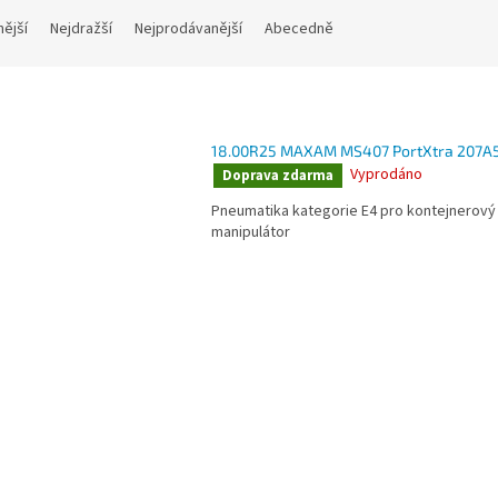
nější
Nejdražší
Nejprodávanější
Abecedně
18.00R25 MAXAM MS407 PortXtra 207A5
Vyprodáno
Doprava zdarma
Pneumatika kategorie E4 pro kontejnerový
manipulátor
O
v
l
á
d
a
c
í
p