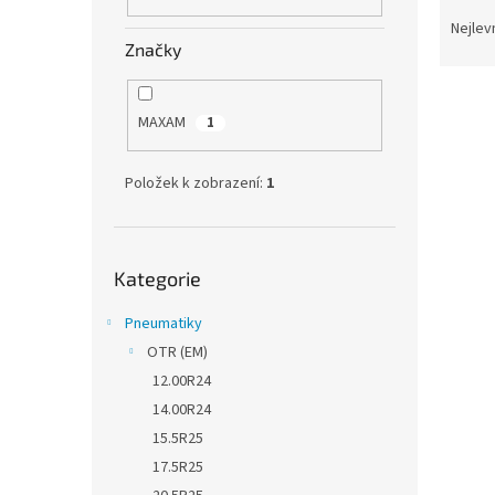
Ř
n
a
e
Nejlev
z
Značky
l
e
V
n
ý
í
MAXAM
1
p
p
i
r
Položek k zobrazení:
1
s
o
p
d
r
u
Přeskočit
o
k
Kategorie
kategorie
d
t
u
ů
Pneumatiky
k
OTR (EM)
t
12.00R24
ů
14.00R24
15.5R25
17.5R25