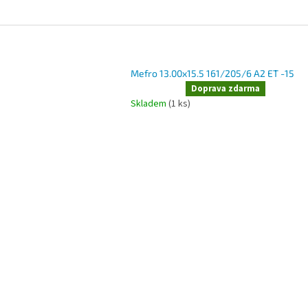
Mefro 13.00x15.5 161/205/6 A2 ET -15
Doprodej
Doprava zdarma
Skladem
(1 ks)
O
v
l
á
d
a
c
í
p
r
v
k