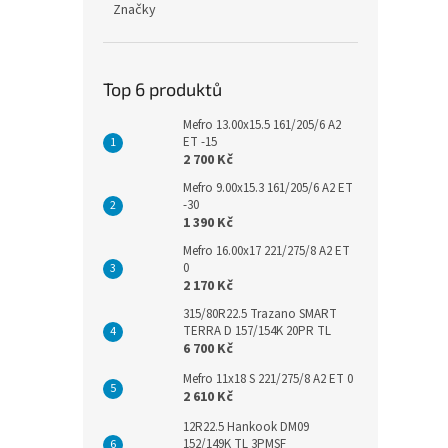
Značky
Top 6 produktů
Mefro 13.00x15.5 161/205/6 A2
ET -15
2 700 Kč
Mefro 9.00x15.3 161/205/6 A2 ET
-30
1 390 Kč
Mefro 16.00x17 221/275/8 A2 ET
0
2 170 Kč
315/80R22.5 Trazano SMART
TERRA D 157/154K 20PR TL
6 700 Kč
Mefro 11x18 S 221/275/8 A2 ET 0
2 610 Kč
12R22.5 Hankook DM09
152/149K TL 3PMSF