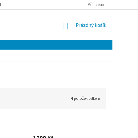
DBĚR NOVINEK
Přihlášení
NÁKUPNÍ
Prázdný košík
KOŠÍK
4
položek celkem
1 390 Kč