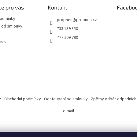
e pro vás
Kontakt
Facebo
podmínky
propneu
@
propneu.cz
 od smlouvy
733 139 850
777 109 790
nek
z
Obchodní podmínky
Odstoupení od smlouvy
Zpětný odběr odpadních
e-mail