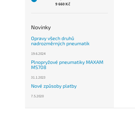
9 660 Kč
Novinky
Opravy všech druhů
nadrozměrných pneumatik
19.6.2024
Plnopryžové pneumatiky MAXAM
MS708
31.1.2023
Nové způsoby platby
7.5.2020
Z
á
p
a