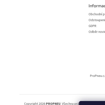
t
Informac
í
Obchodní 
Odstoupení
GDPR
Odběr novi
ProPneu.c
Copyright 2026
PROPNEU
. Všechna práva vyhrazena.