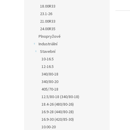
18.00R33
23.1-26
21.00R33
24.00R35
Plnopryžové
Industriální
Stavební
10-16.5
12-16.5
340/80-18
340/80-20
405/70-18
12.5/80-18 (340/80-18)
18.4-26 (480/80-26)
16.9-28 (440/80-28)
16.9-30 (420/85-30)
10.00-20