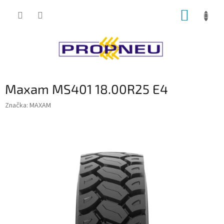
Přejít
NÁKUP
na
obsah
KOŠÍK
Maxam MS401 18.00R25 E4
Značka:
MAXAM