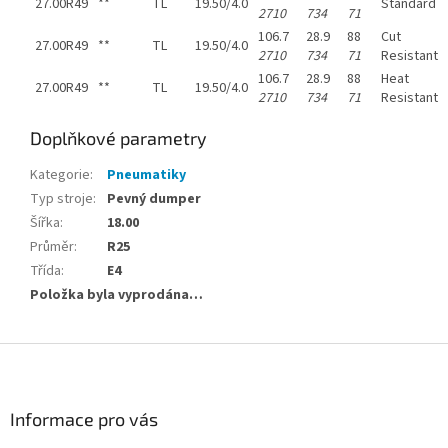
27.00R49
**
TL
19.50/4.0
Standard
2710
734
71
106.7
28.9
88
Cut
27.00R49
**
TL
19.50/4.0
2710
734
71
Resistant
106.7
28.9
88
Heat
27.00R49
**
TL
19.50/4.0
2710
734
71
Resistant
Doplňkové parametry
Kategorie
:
Pneumatiky
Typ stroje
:
Pevný dumper
Šířka
:
18.00
Průměr
:
R25
Třída
:
E4
Položka byla vyprodána…
Z
á
p
a
Informace pro vás
t