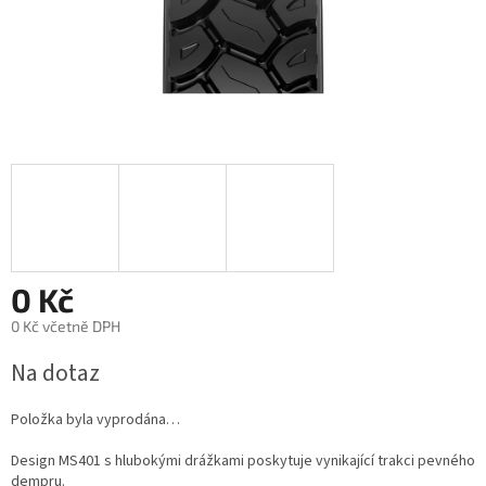
0 Kč
0 Kč včetně DPH
Měrná
Na dotaz
cena:
Položka byla vyprodána…
Design MS401 s hlubokými drážkami poskytuje vynikající trakci pevného
dempru.