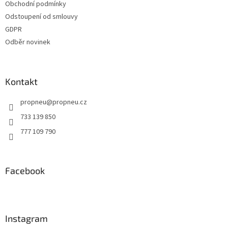
Obchodní podmínky
í
Odstoupení od smlouvy
GDPR
Odběr novinek
Kontakt
propneu
@
propneu.cz
733 139 850
777 109 790
Facebook
Instagram