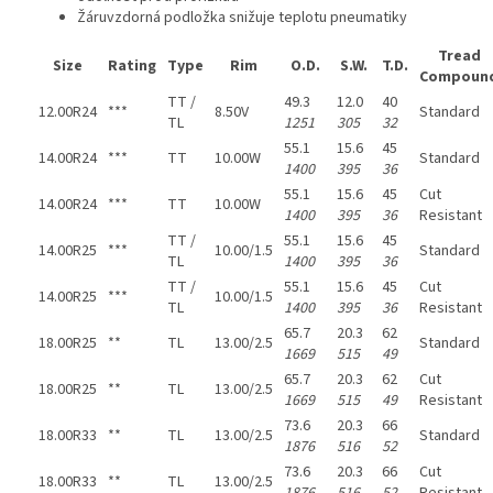
Žáruvzdorná podložka snižuje teplotu pneumatiky
Tread
Size
Rating
Type
Rim
O.D.
S.W.
T.D.
Compoun
TT /
49.3
12.0
40
12.00R24
***
8.50V
Standard
TL
1251
305
32
55.1
15.6
45
14.00R24
***
TT
10.00W
Standard
1400
395
36
55.1
15.6
45
Cut
14.00R24
***
TT
10.00W
1400
395
36
Resistant
TT /
55.1
15.6
45
14.00R25
***
10.00/1.5
Standard
TL
1400
395
36
TT /
55.1
15.6
45
Cut
14.00R25
***
10.00/1.5
TL
1400
395
36
Resistant
65.7
20.3
62
18.00R25
**
TL
13.00/2.5
Standard
1669
515
49
65.7
20.3
62
Cut
18.00R25
**
TL
13.00/2.5
1669
515
49
Resistant
73.6
20.3
66
18.00R33
**
TL
13.00/2.5
Standard
1876
516
52
73.6
20.3
66
Cut
18.00R33
**
TL
13.00/2.5
1876
516
52
Resistant