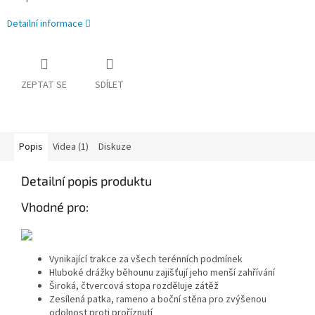
Detailní informace
ZEPTAT SE
SDÍLET
Popis
Videa (1)
Diskuze
Detailní popis produktu
Vhodné pro:
Vynikající trakce za všech terénních podmínek
Hluboké drážky běhounu zajišťují jeho menší zahřívání
Široká, čtvercová stopa rozděluje zátěž
Zesílená patka, rameno a boční stěna pro zvýšenou
odolnost proti proříznutí