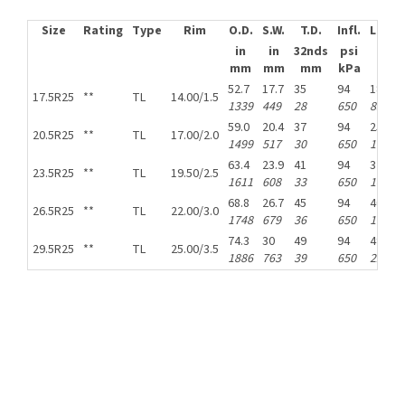
Size
Rating
Type
Rim
O.D.
S.W.
T.D.
Infl.
L.C.C.
in
in
32nds
psi
5 
mm
mm
mm
kPa
10
52.7
17.7
35
94
18700
17.5R25
**
TL
14.00/1.5
1339
449
28
650
8500
59.0
20.4
37
94
25400
20.5R25
**
TL
17.00/2.0
1499
517
30
650
11500
63.4
23.9
41
94
32000
23.5R25
**
TL
19.50/2.5
1611
608
33
650
14500
68.8
26.7
45
94
40800
26.5R25
**
TL
22.00/3.0
1748
679
36
650
18500
74.3
30
49
94
49400
29.5R25
**
TL
25.00/3.5
1886
763
39
650
22400