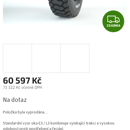
Z
ZDARMA
D
A
R
M
A
60 597 Kč
73 322 Kč včetně DPH
Měrná
Na dotaz
cena:
Položka byla vyprodána…
Standardní vzor oka E3 / L3 kombinuje vynikající trakci a vysokou
odolnost proti opotřebení a řezání.