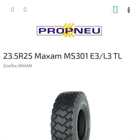
Přejít
NÁKUP
na
obsah
KOŠÍK
23.5R25 Maxam MS301 E3/L3 TL
Značka:
MAXAM