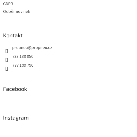
GDPR
Odběr novinek
Kontakt
propneu
@
propneu.cz
733 139 850
777 109 790
Facebook
Instagram