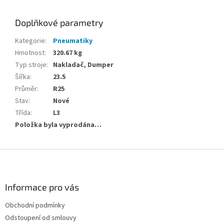
Doplňkové parametry
Kategorie
:
Pneumatiky
Hmotnost
:
320.67 kg
Typ stroje
:
Nakladač, Dumper
Šířka
:
23.5
Průměr
:
R25
Stav
:
Nové
Třída
:
L3
Položka byla vyprodána…
Z
á
p
a
Informace pro vás
t
Obchodní podmínky
í
Odstoupení od smlouvy