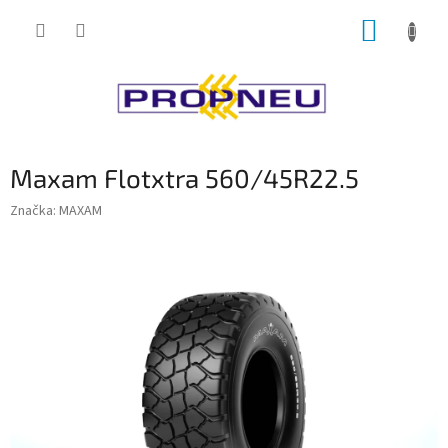
Přejít
NÁKUP
na
obsah
KOŠÍK
Maxam Flotxtra 560/45R22.5
Značka:
MAXAM