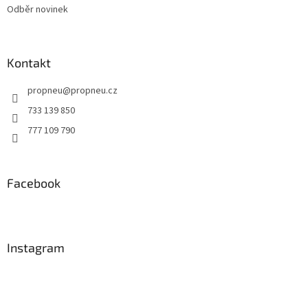
Odběr novinek
Kontakt
propneu
@
propneu.cz
733 139 850
777 109 790
Facebook
Instagram