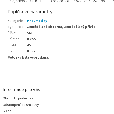
750/60R30.5
181D
TL
AG24.00
66
1675
29.7
754
30
Doplňkové parametry
Kategorie
:
Pneumatiky
Typ stroje
:
Zemědělská cisterna, Zemědělský přívěs
Šířka
:
560
Průměr
:
R22.5
Profil
:
45
Stav
:
Nové
Položka byla vyprodána…
Z
á
p
a
Informace pro vás
t
Obchodní podmínky
í
Odstoupení od smlouvy
GDPR