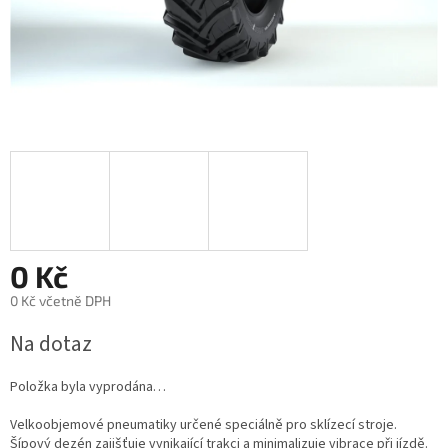
0 Kč
0 Kč včetně DPH
Měrná
Na dotaz
cena:
Položka byla vyprodána…
Velkoobjemové pneumatiky určené speciálně pro sklízecí stroje.
Šípový dezén zajišťuje vynikající trakci a minimalizuje vibrace při jízdě.