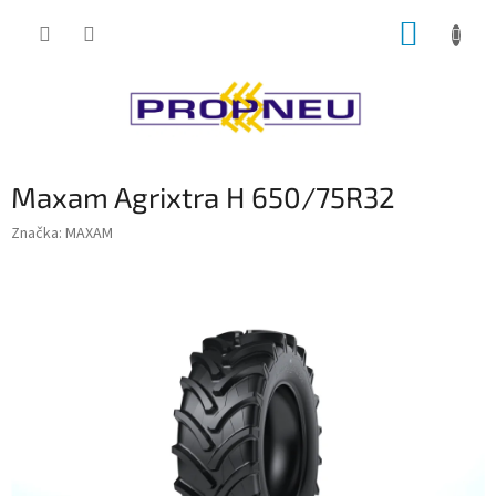
Přejít
NÁKUP
na
obsah
KOŠÍK
Maxam Agrixtra H 650/75R32
Značka:
MAXAM