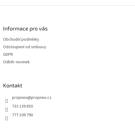
Z
á
p
a
Informace pro vás
t
Obchodní podmínky
í
Odstoupení od smlouvy
GDPR
Odběr novinek
Kontakt
propneu
@
propneu.cz
733 139 850
777 109 790