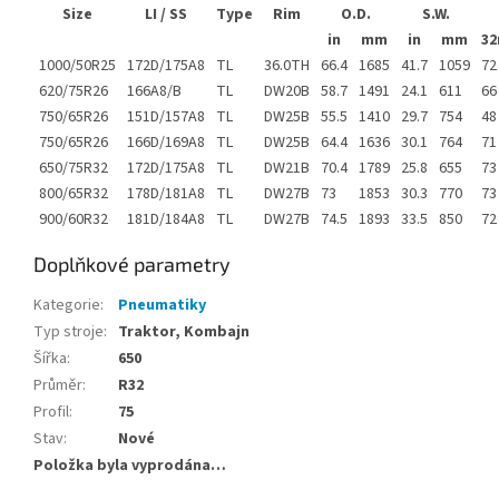
Size
LI / SS
Type
Rim
O.D.
S.W.
in
mm
in
mm
32
1000/50R25
172D/175A8
TL
36.0TH
66.4
1685
41.7
1059
72
620/75R26
166A8/B
TL
DW20B
58.7
1491
24.1
611
66
750/65R26
151D/157A8
TL
DW25B
55.5
1410
29.7
754
48
750/65R26
166D/169A8
TL
DW25B
64.4
1636
30.1
764
71
650/75R32
172D/175A8
TL
DW21B
70.4
1789
25.8
655
73
800/65R32
178D/181A8
TL
DW27B
73
1853
30.3
770
73
900/60R32
181D/184A8
TL
DW27B
74.5
1893
33.5
850
72
Doplňkové parametry
Kategorie
:
Pneumatiky
Typ stroje
:
Traktor, Kombajn
Šířka
:
650
Průměr
:
R32
Profil
:
75
Stav
:
Nové
Položka byla vyprodána…