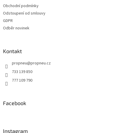
t
Obchodní podmínky
í
Odstoupení od smlouvy
GDPR
Odběr novinek
Kontakt
propneu
@
propneu.cz
733 139 850
777 109 790
Facebook
Instagram