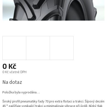
0 Kč
0 Kč včetně DPH
Měrná
Na dotaz
cena:
Položka byla vyprodána…
Široký profil pneumatiky řady 70 pro extra flotaci a trakci. Šípový dezén
45 ° zajišťuje vynikající trakci a minimalizuje vibrace při jízdě. Nízký tlak