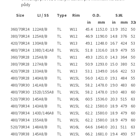
půdy
Size
LI / SS
Type
Rim
O.D.
S.W.
in
mm
in
mm
32
360/70R24
122A8/B
TL
W11
45.4
1152.0
13.9
352
50
380/70R24
125A8/B
TL
W12
46.9
1190.0
14.8
376
52
420/70R24
130A8/B
TL
W13
49.1
1248.0
16.7
424
53
480/70R24
138D/141A8
TL
W15L
51.8
1316.0
18.9
479
55
360/70R28
125A8/B
TL
W11
49.3
1251.0
14.3
364
50
380/70R28
127A8/B
TL
W12
50.9
1293.0
15.0
380
52
420/70R28
133A8/B
TL
W13
53.1
1349.0
16.6
422
53
480/70R28
140A8/B
TL
W15L
56.0
1421.0
19.1
484
55
480/70R30
141A8/B
TL
W15L
58.2
1478.0
19.0
483
60
480/70R30
152D/155A8
TL
W15L
58.2
1478.0
19.0
483
60
520/70R30
145A8/B
TL
W16L
60.5
1536.0
20.3
515
63
480/70R34
143A8/B
TL
W15L
62.2
1580.0
18.9
479
60
480/70R34
143D/146A8
TL
W15L
62.2
1580.0
18.9
479
60
480/70R34
155A8/B
TL
W15L
62.2
1580.0
18.9
479
60
520/70R34
148A8/B
TL
W16L
64.6
1640.0
20.1
511
63
480/70R38
145A8/B
TL
W15L
66.2
1681.0
19.4
493
57