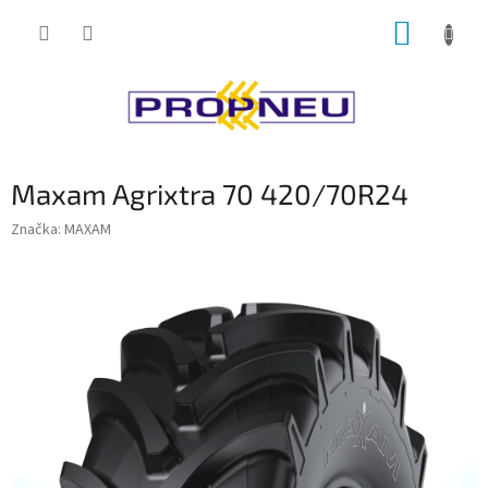
Přejít
NÁKUP
na
obsah
KOŠÍK
Maxam Agrixtra 70 420/70R24
Značka:
MAXAM