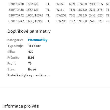
520/70R38
150A8/B
TL
W16L
68.9
1749.0
20.3
516
63
580/70R38
155A8/B
TL
W18L
71.9
1827.0
22.8
578
71
620/70R42
160D/163A8
TL
DW20B
76.2
1935.0
24.6
625
73
620/70R42
166D/169A8
TL
DW20B
76.2
1935.0
24.6
625
73
Doplňkové parametry
Kategorie
:
Pneumatiky
Typ stroje
:
Traktor
Šířka
:
420
Průměr
:
R24
Profil
:
70
Stav
:
Nové
Položka byla vyprodána…
Z
á
p
a
Informace pro vás