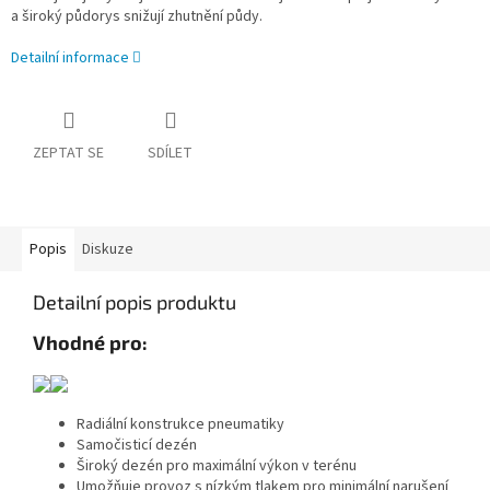
a široký půdorys snižují zhutnění půdy.
Detailní informace
ZEPTAT SE
SDÍLET
Popis
Diskuze
Detailní popis produktu
Vhodné pro:
Radiální konstrukce pneumatiky
Samočisticí dezén
Široký dezén pro maximální výkon v terénu
Umožňuje provoz s nízkým tlakem pro minimální narušení