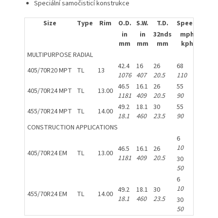
Speciální samočisticí konstrukce
Size
Type
Rim
O.D.
S.W.
T.D.
Speed
Infl.
in
in
32nds
mph
psi
mm
mm
mm
kph
KPa
MULTIPURPOSE RADIAL
42.4
16
26
68
87
405/70R20 MPT
TL
13
1076
407
20.5
110
600
46.5
16.1
26
55
73
405/70R24 MPT
TL
13.00
1181
409
20.5
90
500
49.2
18.1
30
55
58
455/70R24 MPT
TL
14.00
18.1
460
23.5
90
400
CONSTRUCTION APPLICATIONS
6
54
10
375
46.5
16.1
26
405/70R24 EM
TL
13.00
1181
409
20.5
30
54
50
375
6
54
10
375
49.2
18.1
30
455/70R24 EM
TL
14.00
18.1
460
23.5
30
54
50
375