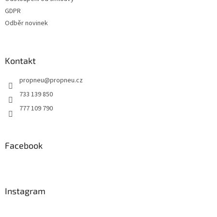
GDPR
Odběr novinek
Kontakt
propneu
@
propneu.cz
733 139 850
777 109 790
Facebook
Instagram