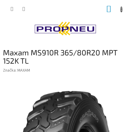
Přejít
NÁKUP
na
obsah
KOŠÍK
Maxam MS910R 365/80R20 MPT
152K TL
Značka:
MAXAM