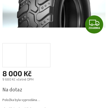
Z
ZDARMA
D
A
R
M
A
8 000 Kč
9 680 Kč včetně DPH
Měrná
Na dotaz
cena:
Položka byla vyprodána…