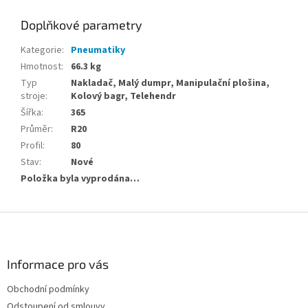
Doplňkové parametry
Kategorie
:
Pneumatiky
Hmotnost
:
66.3 kg
Typ
Nakladač, Malý dumpr, Manipulační plošina,
stroje
:
Kolový bagr, Telehendr
Šířka
:
365
Průměr
:
R20
Profil
:
80
Stav
:
Nové
Položka byla vyprodána…
Z
á
p
a
Informace pro vás
t
Obchodní podmínky
í
Odstoupení od smlouvy