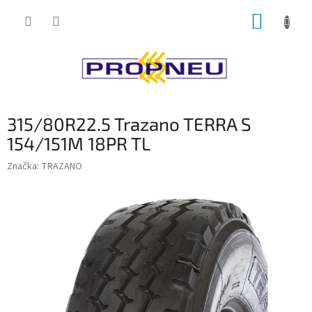
Přejít
NÁKUP
na
obsah
KOŠÍK
315/80R22.5 Trazano TERRA S
154/151M 18PR TL
Značka:
TRAZANO