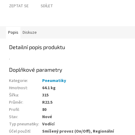
ZEPTAT SE
SDÍLET
Popis
Diskuze
Detailní popis produktu
.
Doplňkové parametry
Kategorie
:
Pneumatiky
Hmotnost
:
64.1 kg
Šířka
:
315
Průměr
:
R22.5
Profil
:
80
Stav
:
Nové
Typ pneumatiky
:
Vodící
Účel použití
:
Smíšený provoz (On/Off), Regionální