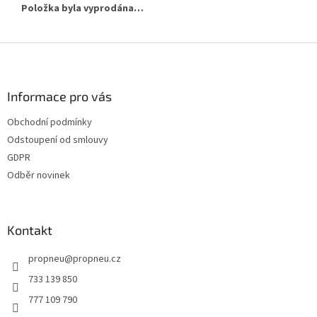
Položka byla vyprodána…
Z
á
p
a
Informace pro vás
t
Obchodní podmínky
í
Odstoupení od smlouvy
GDPR
Odběr novinek
Kontakt
propneu
@
propneu.cz
733 139 850
777 109 790