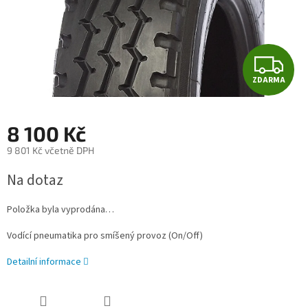
Z
ZDARMA
D
A
8 100 Kč
R
9 801 Kč včetně DPH
Měrná
M
Na dotaz
cena:
A
Položka byla vyprodána…
Vodící pneumatika pro smíšený provoz (On/Off)
Detailní informace