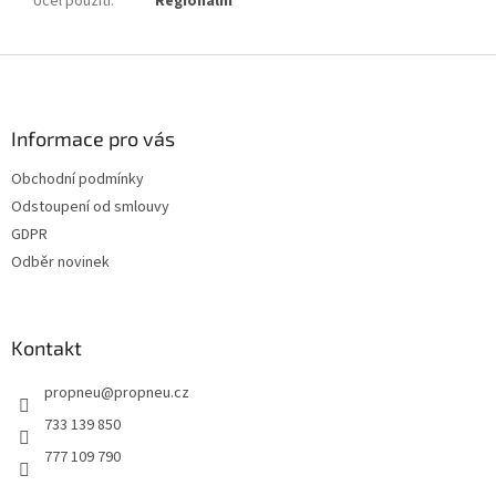
Účel použití
:
Regionální
Z
á
p
a
Informace pro vás
t
Obchodní podmínky
í
Odstoupení od smlouvy
GDPR
Odběr novinek
Kontakt
propneu
@
propneu.cz
733 139 850
777 109 790