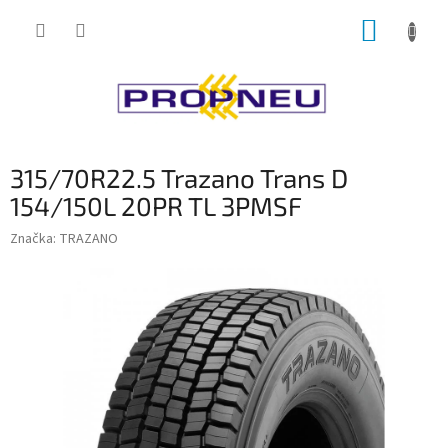
Přejít
NÁKUP
na
obsah
KOŠÍK
315/70R22.5 Trazano Trans D
154/150L 20PR TL 3PMSF
Značka:
TRAZANO