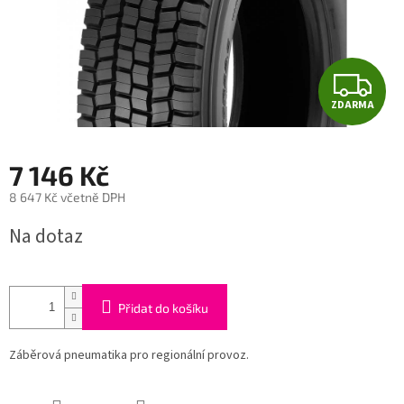
Z
ZDARMA
D
A
7 146 Kč
R
8 647 Kč včetně DPH
Měrná
M
Na dotaz
cena:
A
Přidat do košíku
Záběrová pneumatika pro regionální provoz.