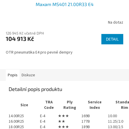
Maxam MS401 21.00R33 E4
A
R
Na dotaz
M
126 945 Kč včetně DPH
104 913 Kč
DETAIL
A
OTR pneumatika E4 pro pevné dempry
Popis
Diskuze
Detailní popis produktu
TRA
Ply
Service
Stand
Size
Code
Rating
Index
Rim
14.00R25
E-4
★★★
169B
10.00
16.00R25
E-4
★★
177B
11.25/2.0
18.00R25
E-4
★★★
189B
13.00/2.5