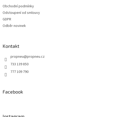
t
Obchodní podmínky
í
Odstoupení od smlouvy
GDPR
Odběr novinek
Kontakt
propneu
@
propneu.cz
733 139 850
777 109 790
Facebook
Instagram