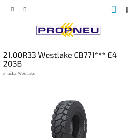
Přejít
NÁKUP
na
obsah
KOŠÍK
21.00R33 Westlake CB771*** E4
203B
Značka:
Westlake