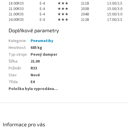
18.00R33
E-4
★★★
211B
13.00/2.5
21.00R33
E-4
★★★
203B
15.00/3.0
21.00R35
E-4
★★★
204B
15.00/3.0
24.00R35
E-4
★★★
212B
17.00/3.5
Doplňkové parametry
Kategorie
:
Pneumatiky
Hmotnost
:
685 kg
Typ stroje
:
Pevný dumper
Šířka
:
21.00
Průměr
:
R33
Stav
:
Nové
Třída
:
E4
Položka byla vyprodána…
Z
á
p
a
Informace pro vás