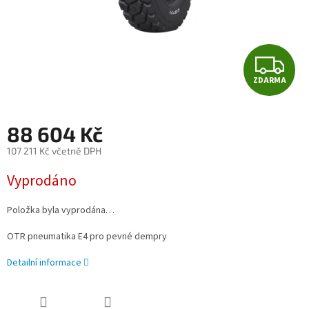
Z
ZDARMA
D
A
88 604 Kč
R
107 211 Kč včetně DPH
Měrná
M
Vyprodáno
cena:
A
Položka byla vyprodána…
OTR pneumatika E4 pro pevné dempry
Detailní informace