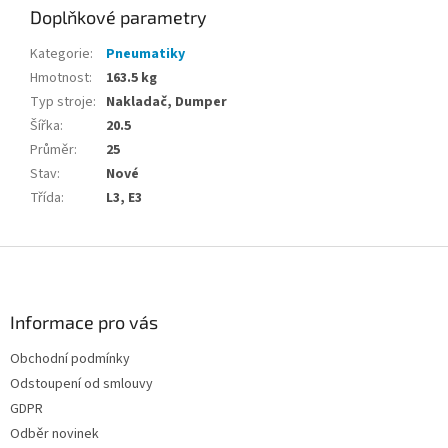
Doplňkové parametry
Kategorie
:
Pneumatiky
Hmotnost
:
163.5 kg
Typ stroje
:
Nakladač, Dumper
Šířka
:
20.5
Průměr
:
25
Stav
:
Nové
Třída
:
L3, E3
Z
á
p
a
Informace pro vás
t
Obchodní podmínky
í
Odstoupení od smlouvy
GDPR
Odběr novinek