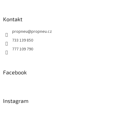
Kontakt
propneu
@
propneu.cz
733 139 850
777 109 790
Facebook
Instagram