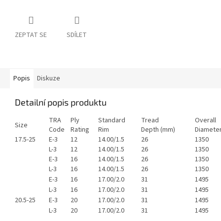
ZEPTAT SE
SDÍLET
Popis
Diskuze
Detailní popis produktu
TRA
Ply
Standard
Tread
Overall
Size
Code
Rating
Rim
Depth (mm)
Diamete
17.5-25
E-3
12
14.00/1.5
26
1350
L-3
12
14.00/1.5
26
1350
E-3
16
14.00/1.5
26
1350
L-3
16
14.00/1.5
26
1350
E-3
16
17.00/2.0
31
1495
L-3
16
17.00/2.0
31
1495
20.5-25
E-3
20
17.00/2.0
31
1495
L-3
20
17.00/2.0
31
1495