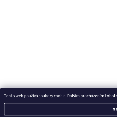
Tento web používá soubory cookie. Dalším procházením tohoto w
Na