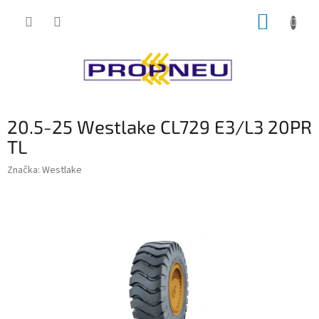
Přejít
NÁKUP
na
obsah
KOŠÍK
20.5-25 Westlake CL729 E3/L3 20PR
TL
Značka:
Westlake