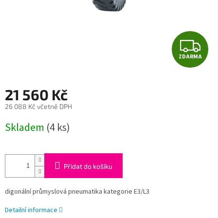
Z
ZDARMA
D
A
21 560 Kč
R
26 088 Kč včetně DPH
Měrná
M
Skladem
(4 ks)
cena:
A
Přidat do košíku
digonální průmyslová pneumatika kategorie E3/L3
Detailní informace