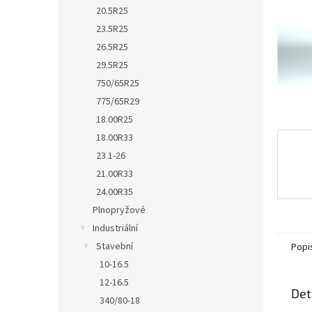
n
20.5R25
e
23.5R25
l
26.5R25
29.5R25
750/65R25
775/65R29
18.00R25
18.00R33
23.1-26
21.00R33
24.00R35
Plnopryžové
Industriální
Stavební
Popi
10-16.5
12-16.5
Det
340/80-18