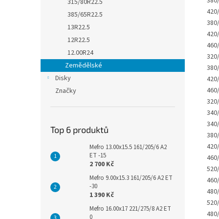
380
315/80R22.5
420
385/65R22.5
380
13R22.5
420
12R22.5
460
12.00R24
320
Zemědělské
380
Disky
420
460
Značky
320
340
340
Top 6 produktů
380
420
Mefro 13.00x15.5 161/205/6 A2
ET -15
460
2 700 Kč
520
Mefro 9.00x15.3 161/205/6 A2 ET
460
-30
480
1 390 Kč
520
Mefro 16.00x17 221/275/8 A2 ET
480
0