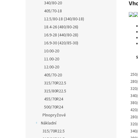
Vho
340/80-20
405/70-18
12.5/80-18 (340/80-18)
18.4-26 (480/80-26)
16.9-28 (440/80-28)
16.9-30 (420/85-30)
10.00-20
S
11.00-20
12.00-20
250
405/70-20
280
315/70R22.5
320
315/80R22.5
340
455/70R24
380
500/70R24
420
Plnopryžové
280
Nákladní
320
340
315/70R22.5