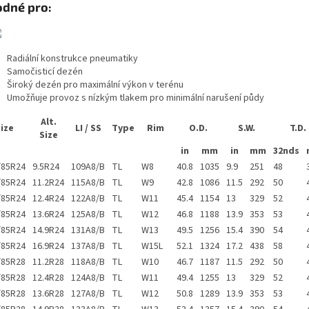
dné pro:
Radiální konstrukce pneumatiky
Samočisticí dezén
Široký dezén pro maximální výkon v terénu
Umožňuje provoz s nízkým tlakem pro minimální narušení půdy
Alt.
ize
LI / SS
Type
Rim
O.D.
S.W.
T.D.
Size
in
mm
in
mm
32nds
/85R24
9.5R24
109A8/B
TL
W8
40.8
1035
9.9
251
48
/85R24
11.2R24
115A8/B
TL
W9
42.8
1086
11.5
292
50
/85R24
12.4R24
122A8/B
TL
W11
45.4
1154
13
329
52
/85R24
13.6R24
125A8/B
TL
W12
46.8
1188
13.9
353
53
/85R24
14.9R24
131A8/B
TL
W13
49.5
1256
15.4
390
54
/85R24
16.9R24
137A8/B
TL
W15L
52.1
1324
17.2
438
58
/85R28
11.2R28
118A8/B
TL
W10
46.7
1187
11.5
292
50
/85R28
12.4R28
124A8/B
TL
W11
49.4
1255
13
329
52
/85R28
13.6R28
127A8/B
TL
W12
50.8
1289
13.9
353
53