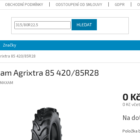
OBCHODNÍ PODMÍNKY
ODSTOUPENÍ OD SMLOUVY
GDPR
O
HLEDAT
Značky
ixtra 85 420/85R28
am Agrixtra 85 420/85R28
MAXAM
0 K
0 Kč vče
Měrná
Na do
cena:
Položka 