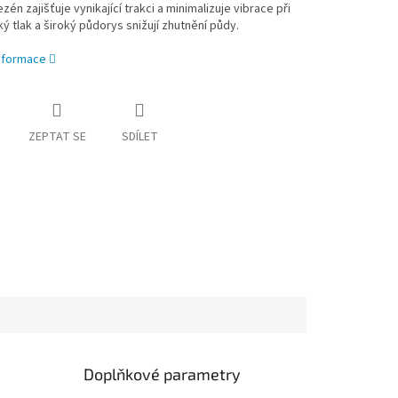
zén zajišťuje vynikající trakci a minimalizuje vibrace při
zký tlak a široký půdorys snižují zhutnění půdy.
informace
ZEPTAT SE
SDÍLET
Doplňkové parametry