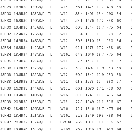
/85R28
14.9R28
133A8/B
TL
W13
53.4
1357
15.4
390
54
/85R28
16.9R28
139A8/B
TL
W15L
56.1
1425
17.2
438
58
/85R30
14.9R30
135A8/B
TL
W13
55.4
1408
15.4
390
54
/85R30
16.9R30
140A8/B
TL
W15L
58.1
1476
17.2
438
63
/85R30
18.4R30
145A8/B
TL
W16L
60.8
1544
18.7
475
64
/85R32
12.4R32
126A8/B
TL
W11
53.4
1357
13
329
52
/85R34
14.9R34
146A8/B
TL
W12
59.5
1510
15
380
54
/85R34
16.9R34
142A8/B
TL
W15L
62.1
1578
17.2
438
63
/85R34
18.4R34
147A8/B
TL
W16L
64.8
1646
18.7
475
64
/85R36
12.4R36
128A8/B
TL
W11
57.4
1458
13
329
52
/85R36
13.6R36
132A8/B
TL
W12
58.8
1492
13.9
353
58
/85R38
13.6R38
133A8/B
TL
W12
60.8
1543
13.9
353
58
/80R38
14.9R38
142A8/B
TL
W12
61.9
1573
15
380
57
/85R38
16.9R38
144A8/B
TL
W15L
66.1
1679
17.2
438
63
/85R38
18.4R38
149A8/B
TL
W16L
68.8
1747
18.7
475
64
/85R38
20.8R38
155A8/B
TL
W18L
72.8
1849
21.1
536
67
/85R42
18.4R42
156A8/B
TL
W16L
72.7
1846
18.7
475
64
/80R42
18.4R42
151A8/B
TL
W16L
72.8
1849
19.3
489
64
/85R42
20.8R42
157A8/B
TL
DW18L
76.8
1951
21.1
536
67
/80R46
18.4R46
158A8/B
TL
W16A
76.2
1936
19.3
489
64