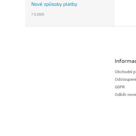
Nové způsoby platby
7.5.2020
Z
á
p
a
t
Informac
í
Obchodní 
Odstoupení
GDPR
Odběr novi