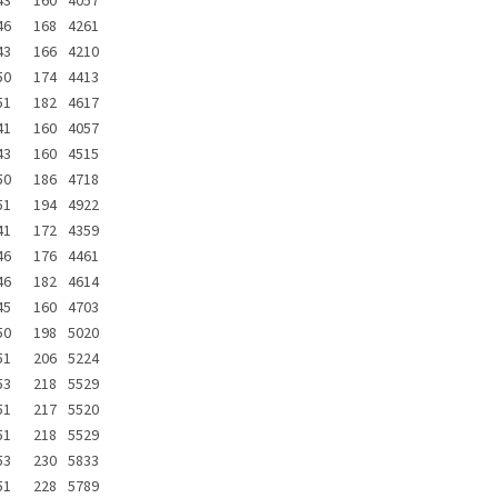
43
160
4057
46
168
4261
43
166
4210
50
174
4413
51
182
4617
41
160
4057
43
160
4515
50
186
4718
51
194
4922
41
172
4359
46
176
4461
46
182
4614
45
160
4703
50
198
5020
51
206
5224
53
218
5529
51
217
5520
51
218
5529
53
230
5833
51
228
5789