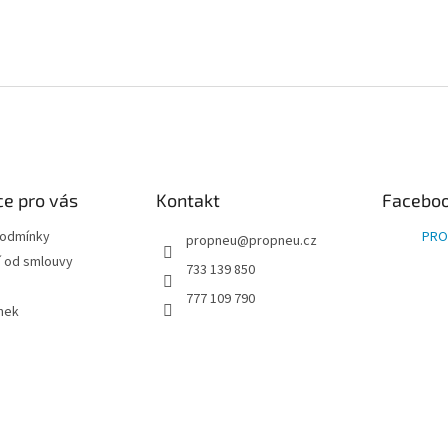
e pro vás
Kontakt
Facebo
podmínky
PRO
propneu
@
propneu.cz
 od smlouvy
733 139 850
777 109 790
nek