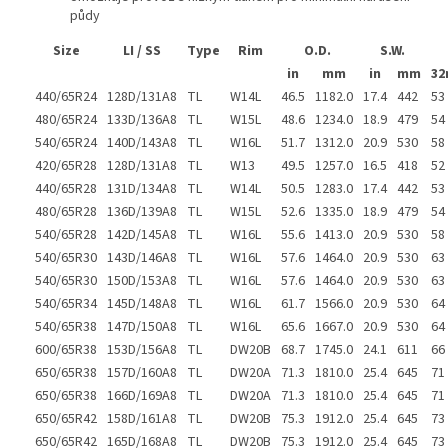
půdy
Size
LI / SS
Type
Rim
O.D.
S.W.
in
mm
in
mm
32
440/65R24
128D/131A8
TL
W14L
46.5
1182.0
17.4
442
53
480/65R24
133D/136A8
TL
W15L
48.6
1234.0
18.9
479
54
540/65R24
140D/143A8
TL
W16L
51.7
1312.0
20.9
530
58
420/65R28
128D/131A8
TL
W13
49.5
1257.0
16.5
418
52
440/65R28
131D/134A8
TL
W14L
50.5
1283.0
17.4
442
53
480/65R28
136D/139A8
TL
W15L
52.6
1335.0
18.9
479
54
540/65R28
142D/145A8
TL
W16L
55.6
1413.0
20.9
530
58
540/65R30
143D/146A8
TL
W16L
57.6
1464.0
20.9
530
63
540/65R30
150D/153A8
TL
W16L
57.6
1464.0
20.9
530
63
540/65R34
145D/148A8
TL
W16L
61.7
1566.0
20.9
530
64
540/65R38
147D/150A8
TL
W16L
65.6
1667.0
20.9
530
64
600/65R38
153D/156A8
TL
DW20B
68.7
1745.0
24.1
611
66
650/65R38
157D/160A8
TL
DW20A
71.3
1810.0
25.4
645
71
650/65R38
166D/169A8
TL
DW20A
71.3
1810.0
25.4
645
71
650/65R42
158D/161A8
TL
DW20B
75.3
1912.0
25.4
645
73
650/65R42
165D/168A8
TL
DW20B
75.3
1912.0
25.4
645
73