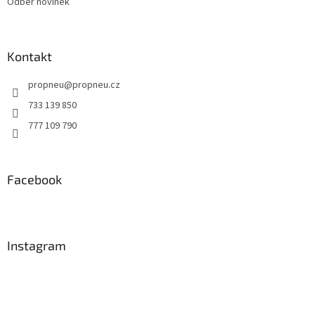
Odběr novinek
Kontakt
propneu
@
propneu.cz
733 139 850
777 109 790
Facebook
Instagram