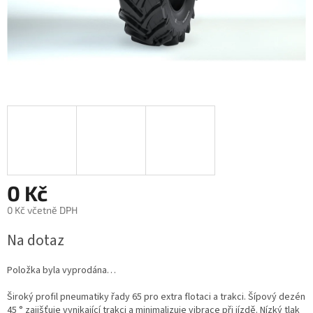
0 Kč
0 Kč včetně DPH
Měrná
Na dotaz
cena:
Položka byla vyprodána…
Široký profil pneumatiky řady 65 pro extra flotaci a trakci. Šípový dezén
45 ° zajišťuje vynikající trakci a minimalizuje vibrace při jízdě. Nízký tlak