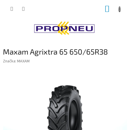
Přejít
NÁKUP
na
obsah
KOŠÍK
Maxam Agrixtra 65 650/65R38
Značka:
MAXAM