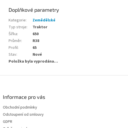
Doplňkové parametry
Kategorie
:
Zemědělské
Typ stroje
:
Traktor
Šířka
:
650
Průměr
:
R38
Profil
:
65
Stav
:
Nové
Položka byla vyprodána…
Z
á
p
a
Informace pro vás
t
Obchodní podmínky
í
Odstoupení od smlouvy
GDPR