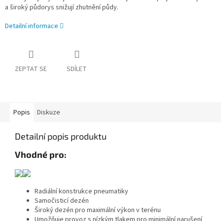
a široký půdorys snižují zhutnění půdy.
Detailní informace
ZEPTAT SE
SDÍLET
Popis
Diskuze
Detailní popis produktu
Vhodné pro:
Radiální konstrukce pneumatiky
Samočisticí dezén
Široký dezén pro maximální výkon v terénu
Umožňuje provoz s nízkým tlakem pro minimální narušení