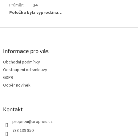
Průměr
:
24
Položka byla vyprodána…
Z
á
p
a
Informace pro vás
t
Obchodní podmínky
í
Odstoupení od smlouvy
GDPR
Odběr novinek
Kontakt
propneu
@
propneu.cz
733 139 850