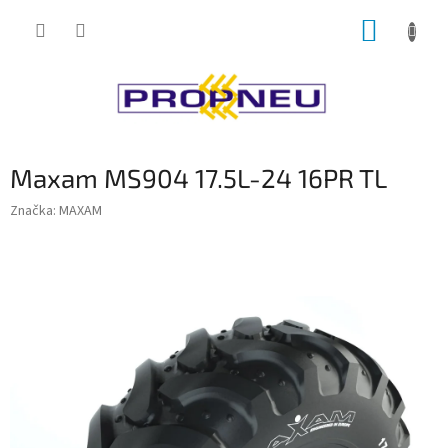
Přejít
NÁKUP
na
obsah
KOŠÍK
Maxam MS904 17.5L-24 16PR TL
Značka:
MAXAM