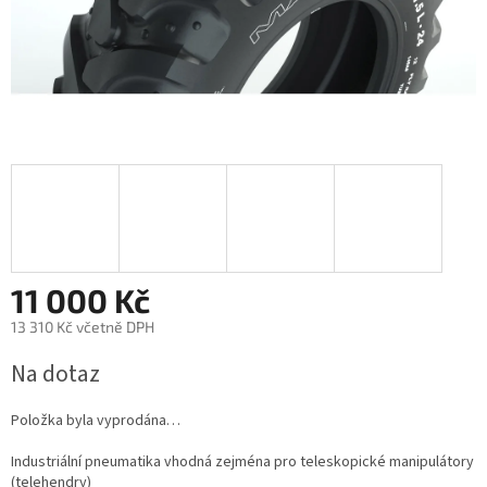
11 000 Kč
13 310 Kč včetně DPH
Měrná
Na dotaz
cena:
Položka byla vyprodána…
Industriální pneumatika vhodná zejména pro teleskopické manipulátory
(telehendry)