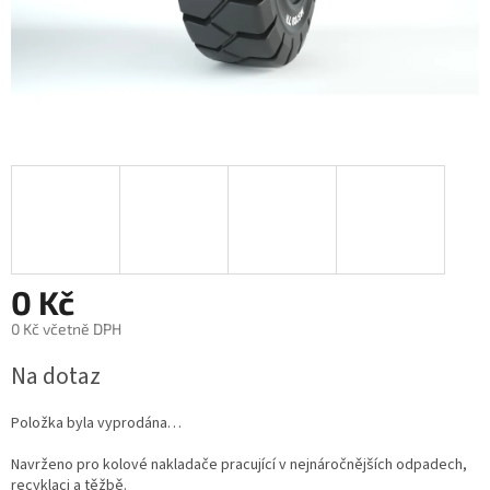
0 Kč
0 Kč včetně DPH
Měrná
Na dotaz
cena:
Položka byla vyprodána…
Navrženo pro kolové nakladače pracující v nejnáročnějších odpadech,
recyklaci a těžbě.