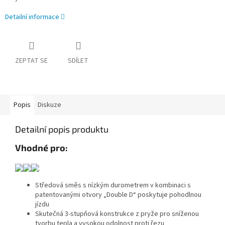
Detailní informace
ZEPTAT SE
SDÍLET
Popis
Diskuze
Detailní popis produktu
Vhodné pro:
Středová směs s nízkým durometrem v kombinaci s
patentovanými otvory „Double D“ poskytuje pohodlnou
jízdu
Skutečná 3-stupňová konstrukce z pryže pro sníženou
tvorbu tepla a vysokou odolnost proti řezu