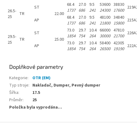
68.4
27.0
9.5
53600
38830
ST
219A
1737
686
241
24300
17600
26.5-
TR
22.00
25
68.4
27.0
9.5
48100
34840
AP
215A
1737
686
241
21800
15800
73.0
29.7
10.4
66000
47810
ST
226A
1854
754
264
30000
21700
29.5-
TR
25.00
25
73.0
29.7
10.4
58400
42305
AP
222A
1854
754
264
26500
19190
Doplňkové parametry
Kategorie
:
OTR (EM)
Typ stroje
:
Nakladač, Dumper, Pevný dumper
Šířka
:
17.5
Průměr
:
25
Položka byla vyprodána…
Z
á