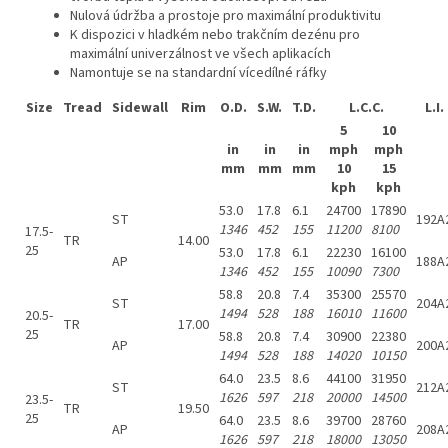
Nulová údržba a prostoje pro maximální produktivitu
K dispozici v hladkém nebo trakčním dezénu pro
maximální univerzálnost ve všech aplikacích
Namontuje se na standardní vícedílné ráfky
Size
Tread
Sidewall
Rim
O.D.
S.W.
T.D.
L.C.C.
L.I.
5
10
in
in
in
mph
mph
mm
mm
mm
10
15
kph
kph
53.0
17.8
6.1
24700
17890
ST
192A
1346
452
155
11200
8100
17.5-
TR
14.00
25
53.0
17.8
6.1
22230
16100
AP
188A
1346
452
155
10090
7300
58.8
20.8
7.4
35300
25570
ST
204A
1494
528
188
16010
11600
20.5-
TR
17.00
25
58.8
20.8
7.4
30900
22380
AP
200A
1494
528
188
14020
10150
64.0
23.5
8.6
44100
31950
ST
212A
1626
597
218
20000
14500
23.5-
TR
19.50
25
64.0
23.5
8.6
39700
28760
AP
208A
1626
597
218
18000
13050