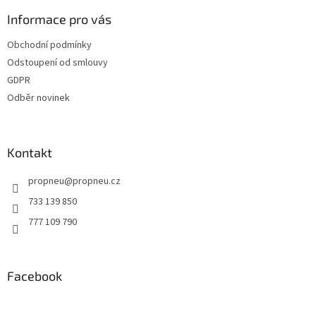
p
a
Informace pro vás
t
Obchodní podmínky
í
Odstoupení od smlouvy
GDPR
Odběr novinek
Kontakt
propneu
@
propneu.cz
733 139 850
777 109 790
Facebook