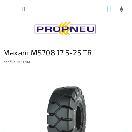
Přejít
NÁKUP
na
obsah
KOŠÍK
Maxam MS708 17.5-25 TR
Značka:
MAXAM