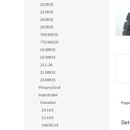
n
20.5R25
e
23.5R25
l
26.5R25
29.5R25
750/65R25
775/65R29
18.00R25
18.00R33
23.1-26
21.00R33
24.00R35
Plnopryžové
Industriální
Stavební
Popi
10-16.5
12-16.5
Det
340/80-18