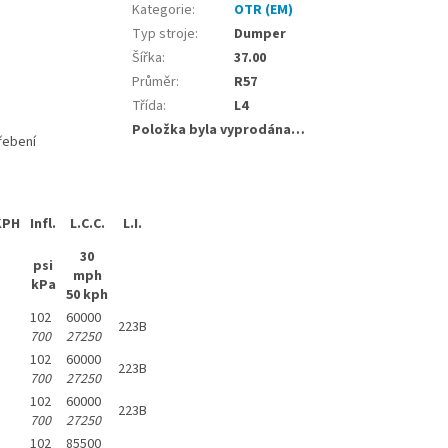
Kategorie
:
OTR (EM)
Typ stroje
:
Dumper
Šířka
:
37.00
Průměr
:
R57
Třída
:
L4
Položka byla vyprodána…
řebení
KPH
Infl.
L.C.C.
L.I.
30
psi
mph
kPa
50 kph
102
60000
223B
700
27250
102
60000
223B
700
27250
102
60000
223B
700
27250
102
85500