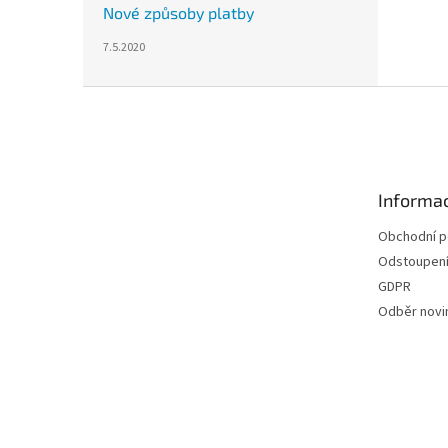
Nové způsoby platby
7.5.2020
Z
á
p
a
t
Informac
í
Obchodní 
Odstoupení
GDPR
Odběr novi