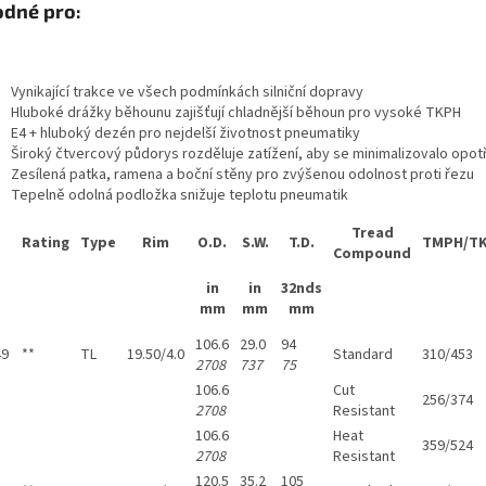
dné pro:
Vynikající trakce ve všech podmínkách silniční dopravy
Hluboké drážky běhounu zajišťují chladnější běhoun pro vysoké TKPH
E4 + hluboký dezén pro nejdelší životnost pneumatiky
Široký čtvercový půdorys rozděluje zatížení, aby se minimalizovalo opot
Zesílená patka, ramena a boční stěny pro zvýšenou odolnost proti řezu
Tepelně odolná podložka snižuje teplotu pneumatik
Tread
Rating
Type
Rim
O.D.
S.W.
T.D.
TMPH/T
Compound
in
in
32nds
mm
mm
mm
106.6
29.0
94
49
**
TL
19.50/4.0
Standard
310/453
2708
737
75
106.6
Cut
256/374
2708
Resistant
106.6
Heat
359/524
2708
Resistant
120.5
35.2
105