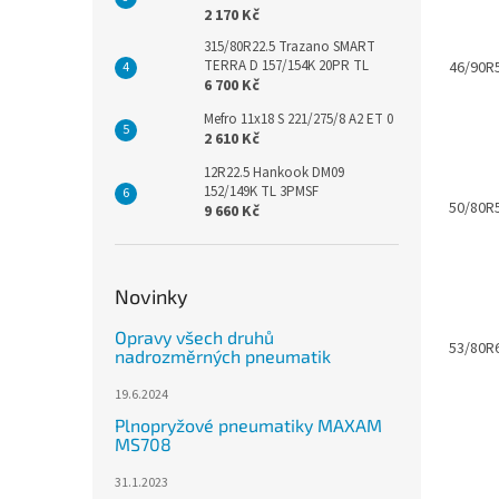
2 170 Kč
315/80R22.5 Trazano SMART
TERRA D 157/154K 20PR TL
46/90R
6 700 Kč
Mefro 11x18 S 221/275/8 A2 ET 0
2 610 Kč
12R22.5 Hankook DM09
152/149K TL 3PMSF
50/80R
9 660 Kč
Novinky
Opravy všech druhů
53/80R
nadrozměrných pneumatik
19.6.2024
Plnopryžové pneumatiky MAXAM
MS708
31.1.2023