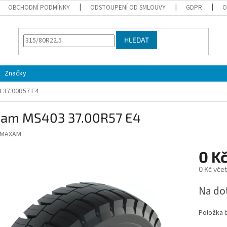
OBCHODNÍ PODMÍNKY
ODSTOUPENÍ OD SMLOUVY
GDPR
O
HLEDAT
Značky
 37.00R57 E4
am MS403 37.00R57 E4
MAXAM
0 K
0 Kč vče
Měrná
Na do
cena:
Položka 