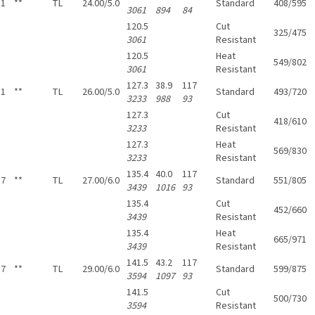
51
**
TL
24.00/5.0
Standard
408/595
3061
894
84
120.5
Cut
325/475
3061
Resistant
120.5
Heat
549/802
3061
Resistant
127.3
38.9
117
51
**
TL
26.00/5.0
Standard
493/720
3233
988
93
127.3
Cut
418/610
3233
Resistant
127.3
Heat
569/830
3233
Resistant
135.4
40.0
117
57
**
TL
27.00/6.0
Standard
551/805
3439
1016
93
135.4
Cut
452/660
3439
Resistant
135.4
Heat
665/971
3439
Resistant
141.5
43.2
117
57
**
TL
29.00/6.0
Standard
599/875
3594
1097
93
141.5
Cut
500/730
3594
Resistant