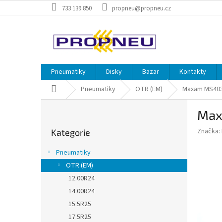
Přejít
733 139 850
propneu@propneu.cz
na
obsah
Pneumatiky
Disky
Bazar
Kontakty
Domů
Pneumatiky
OTR (EM)
Maxam MS403
P
Max
o
Přeskočit
s
Značka:
Kategorie
kategorie
t
r
Pneumatiky
a
OTR (EM)
n
12.00R24
n
í
14.00R24
p
15.5R25
a
17.5R25