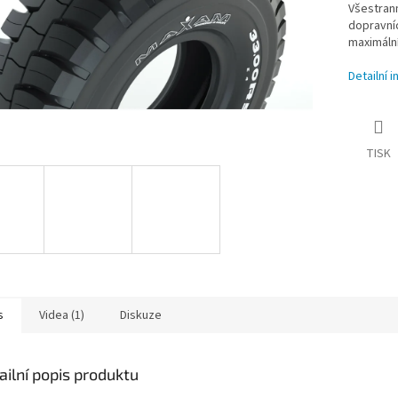
Všestrann
dopravníc
maximální
Detailní 
TISK
s
Videa (1)
Diskuze
ailní popis produktu