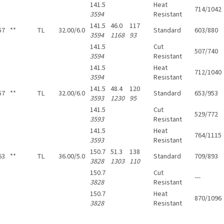
141.5
Heat
714/1042
3594
Resistant
141.5
46.0
117
57
**
TL
32.00/6.0
Standard
603/880
3594
1168
93
141.5
Cut
507/740
3594
Resistant
141.5
Heat
712/1040
3594
Resistant
141.5
48.4
120
57
**
TL
32.00/6.0
Standard
653/953
3593
1230
95
141.5
Cut
529/772
3593
Resistant
141.5
Heat
764/1115
3593
Resistant
150.7
51.3
138
63
**
TL
36.00/5.0
Standard
709/893
3828
1303
110
150.7
Cut
---
3828
Resistant
150.7
Heat
870/1096
3828
Resistant