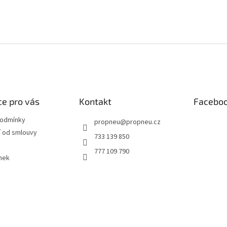
e pro vás
Kontakt
Facebo
podmínky
propneu
@
propneu.cz
 od smlouvy
733 139 850
777 109 790
nek