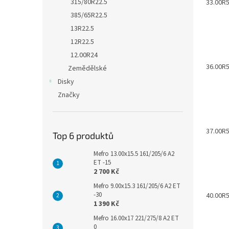
315/80R22.5
33.00R
385/65R22.5
13R22.5
12R22.5
12.00R24
36.00R
Zemědělské
Disky
Značky
37.00R
Top 6 produktů
Mefro 13.00x15.5 161/205/6 A2
ET -15
2 700 Kč
Mefro 9.00x15.3 161/205/6 A2 ET
-30
40.00R
1 390 Kč
Mefro 16.00x17 221/275/8 A2 ET
0