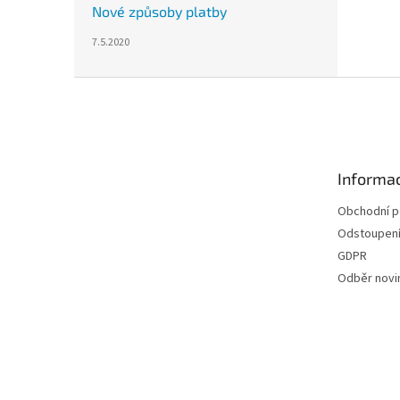
Nové způsoby platby
7.5.2020
Z
á
p
a
t
Informac
í
Obchodní 
Odstoupení
GDPR
Odběr novi