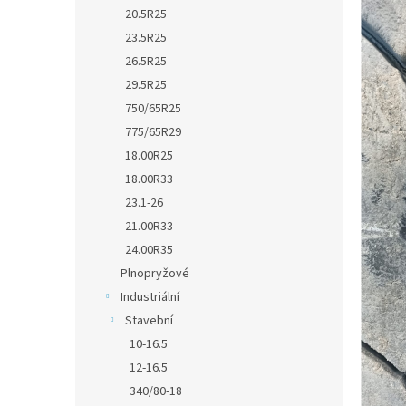
n
n
20.5R25
k
e
23.5R25
ů
l
26.5R25
29.5R25
750/65R25
775/65R29
18.00R25
18.00R33
23.1-26
21.00R33
24.00R35
Plnopryžové
Industriální
Stavební
10-16.5
12-16.5
340/80-18