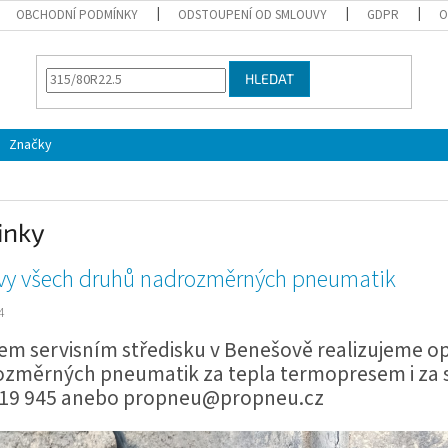
OBCHODNÍ PODMÍNKY
ODSTOUPENÍ OD SMLOUVY
GDPR
O
HLEDAT
Značky
inky
vy všech druhů nadrozměrných pneumatik
4
em servisním středisku v Benešově realizujeme o
změrných pneumatik za tepla termopresem i za s
119 945 anebo propneu@propneu.cz