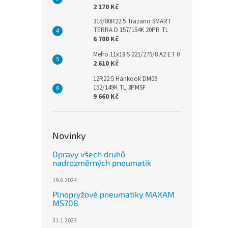
2 170 Kč
315/80R22.5 Trazano SMART
TERRA D 157/154K 20PR TL
6 700 Kč
Mefro 11x18 S 221/275/8 A2 ET 0
2 610 Kč
12R22.5 Hankook DM09
152/149K TL 3PMSF
9 660 Kč
Novinky
Opravy všech druhů
nadrozměrných pneumatik
19.6.2024
Plnopryžové pneumatiky MAXAM
MS708
31.1.2023