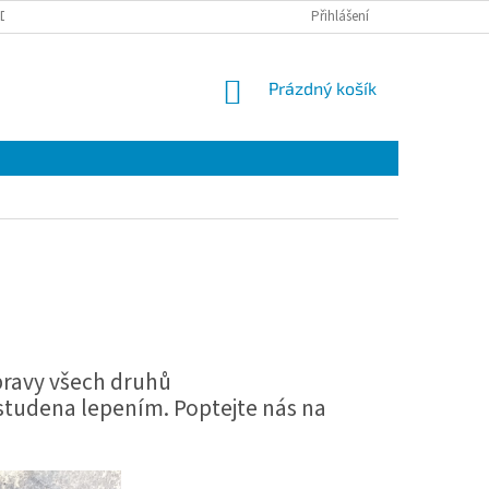
DBĚR NOVINEK
Přihlášení
NÁKUPNÍ
Prázdný košík
KOŠÍK
pravy všech druhů
tudena lepením. Poptejte nás na