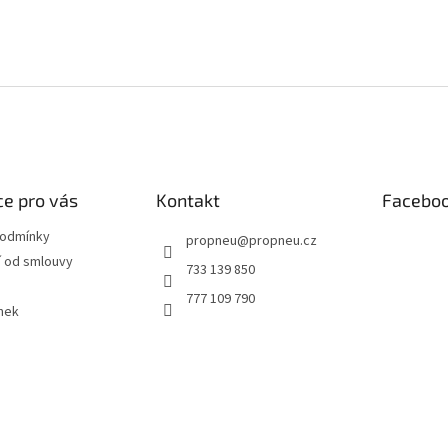
e pro vás
Kontakt
Facebo
podmínky
propneu
@
propneu.cz
 od smlouvy
733 139 850
777 109 790
nek