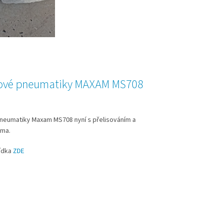
žové pneumatiky MAXAM MS708
neumatiky Maxam MS708 nyní s přelisováním a
rma.
ídka
ZDE