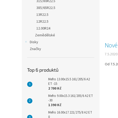
315/80R22.5
385/65R22.5
13R22.5
12R22.5
12.00R24
Zemědělské
Disky
Nové
Značky
7.5.2020
Od 7.5.2
Top 6 produktů
Mefro 13.00x15.5 161/205/6 A2
ET -15
2 700 Kč
Mefro 9.00x15.3 161/205/6 A2 ET
-30
1 390 Kč
Mefro 16.00x17 221/275/8 A2 ET
0