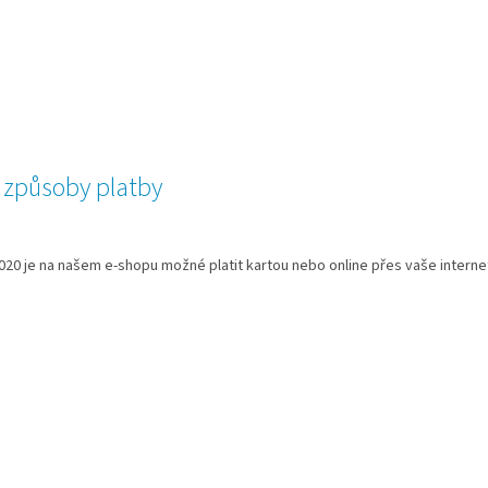
 způsoby platby
020 je na našem e-shopu možné platit kartou nebo online přes vaše interne
O
v
l
á
d
a